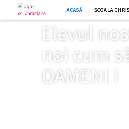
ACASĂ
ȘCOALA CHRI
Elevul no
noi cum s
OAMENI !