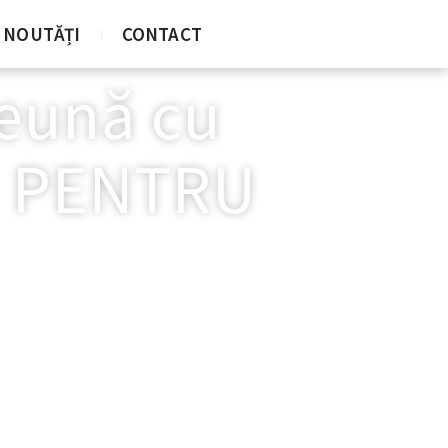
NOUTĂȚI
CONTACT
reună cu
M PENTRU