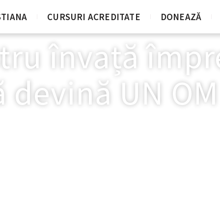
STIANA
CURSURI ACREDITATE
DONEAZĂ
stru învață împ
ă devină UN O